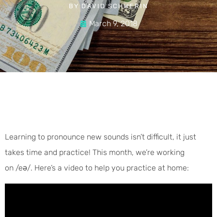
BY
DAVID SCHWERIN
March 9, 2018
Learning to pronounce new sounds isn’t difficult, it just
takes time and practice! This month, we’re working
on /eə/. Here’s a video to help you practice at home: