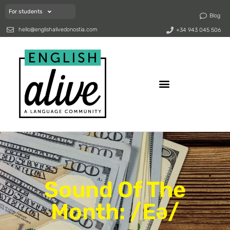
For students
Blog
hello@englishalivedonostia.com
+34 943 045 506
Sound Of The
Month: /eə/