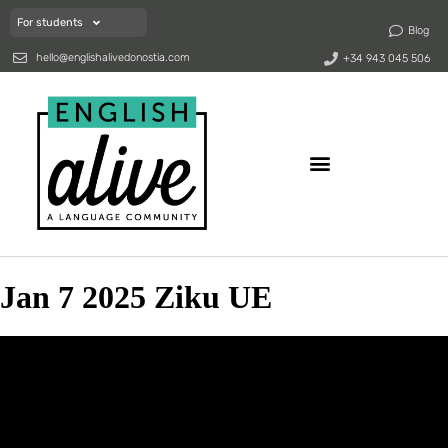
For students
Blog
hello@englishalivedonostia.com
+34 943 045 506
Jan 7 2025 Ziku UE