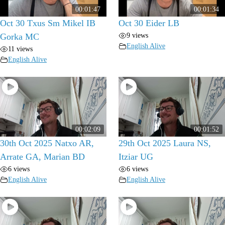
00:01:47
00:01:34
Oct 30 Txus Sm Mikel IB
Oct 30 Eider LB
9 views
Gorka MC
English Alive
11 views
English Alive
00:02:09
00:01:52
30th Oct 2025 Natxo AR,
29th Oct 2025 Laura NS,
Arrate GA, Marian BD
Itziar UG
6 views
6 views
English Alive
English Alive