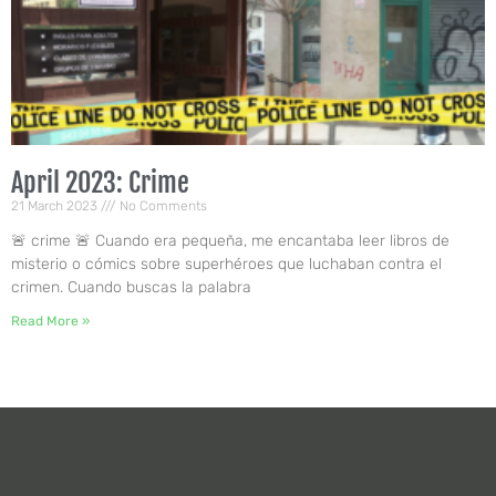
April 2023: Crime
21 March 2023
No Comments
🚨 crime 🚨 Cuando era pequeña, me encantaba leer libros de
misterio o cómics sobre superhéroes que luchaban contra el
crimen. Cuando buscas la palabra
Read More »