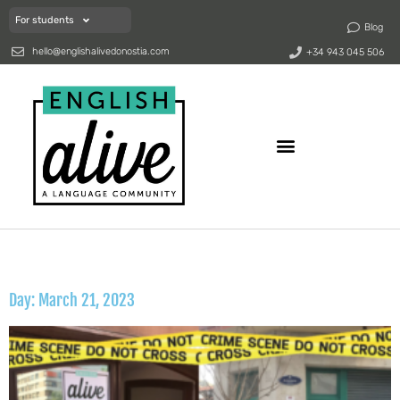
For students
Blog
hello@englishalivedonostia.com
+34 943 045 506
Day: March 21, 2023