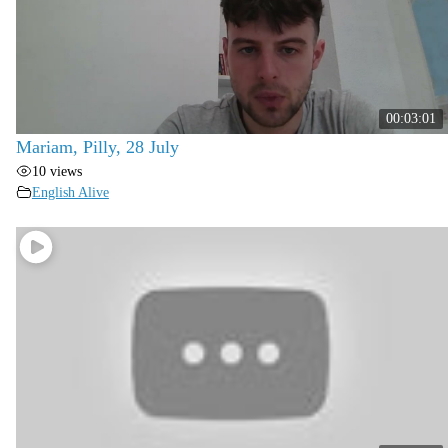
00:03:01
Mariam, Pilly, 28 July
10 views
English Alive