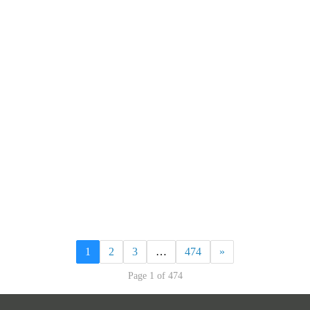
1
2
3
…
474
»
Page 1 of 474