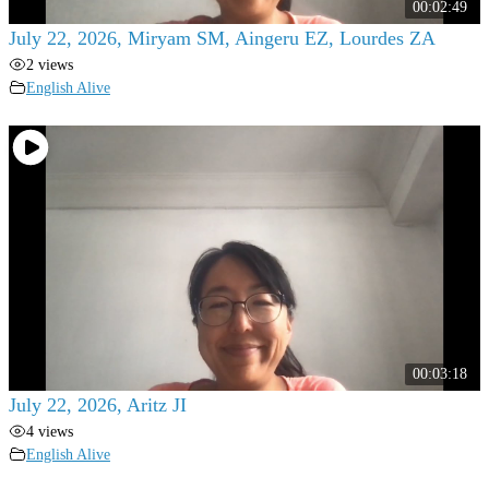
00:02:49
July 22, 2026, Miryam SM, Aingeru EZ, Lourdes ZA
2 views
English Alive
00:03:18
July 22, 2026, Aritz JI
4 views
English Alive